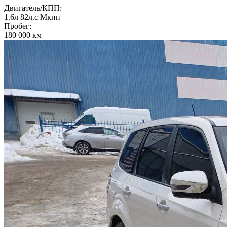
Двигатель/КПП:
1.6л
82л.с
Мкпп
Пробег:
180 000 км