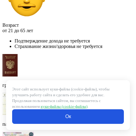
Возраст
от 21 до 65 лет
Подтверждение дохода не требуется
Страхование жизни/здоровья не требуется
гражданский паспорт
Этот сайт использует куки-файлы (cookie-файлы), чтобы
улучшить работу сайта и сделать его удобнее для вас.
Продолжая пользоваться сайтом, вы соглашаетесь с
использованием
куки-файлы (cookie-файлы)
.
Oк
паспорт транспортного средства