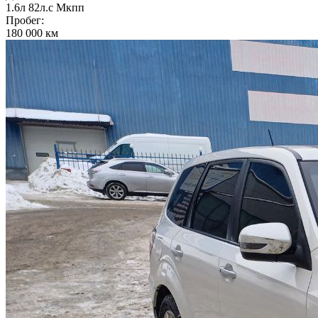
1.6л
82л.с
Мкпп
Пробег:
180 000 км