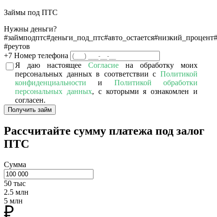
Займы под ПТС
Нужны деньги?
#займподптс
#деньги_под_птс
#авто_остается
#низкий_процент
#реутов
+7
Номер телефона
Я даю настоящее
Согласие
на обработку моих
персональных данных в соответствии с
Политикой
конфиденциальности
и
Политикой обработки
персональных данных
, с которыми я ознакомлен и
согласен.
Получить займ
Рассчитайте сумму платежа под залог
ПТС
Сумма
50 тыс
2.5 млн
5 млн