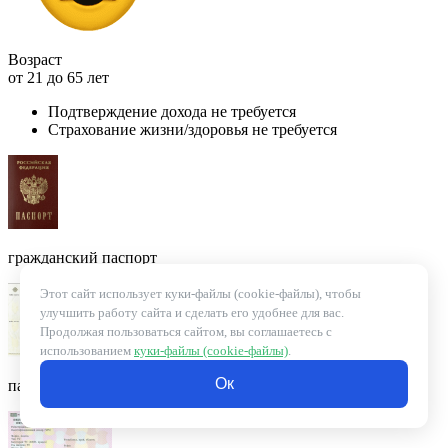
Возраст
от 21 до 65 лет
Подтверждение дохода не требуется
Страхование жизни/здоровья не требуется
гражданский паспорт
Этот сайт использует куки-файлы (cookie-файлы), чтобы
улучшить работу сайта и сделать его удобнее для вас.
Продолжая пользоваться сайтом, вы соглашаетесь с
использованием
куки-файлы (cookie-файлы)
.
Oк
паспорт транспортного средства