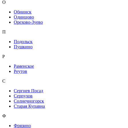
О
Обнинск
Одинцово
Орехово-Зуево
П
Подольск
Пушкино
Р
Раменское
Реутов
С
Сергиев Посад
Серпухов
Солнечногорск
Старая Купавна
Ф
Фрязино