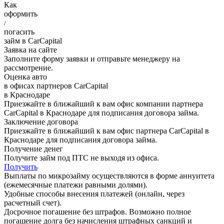
Как
оформить
/
погасить
займ в
Car
Capital
Заявка на сайте
Заполните форму заявки и отправьте менеджеру на
рассмотрение.
Оценка авто
в офисах партнеров
Car
Capital
в Краснодаре
Приезжайте в ближайший к вам офис компании партнера
CarCapital в Краснодаре для подписания договора займа.
Заключение договора
Приезжайте в ближайший к вам офис партнера CarCapital в
Краснодаре для подписания договора займа.
Получение денег
Получите займ под ПТС не выходя из офиса.
Получить
Выплаты по микрозайму осуществляются в форме аннуитета
(ежемесячные платежи равными долями).
Удобные способы внесения платежей (онлайн, через
расчетный счет).
Досрочное погашение без штрафов. Возможно полное
погашение долга без начисления штрафных санкций и