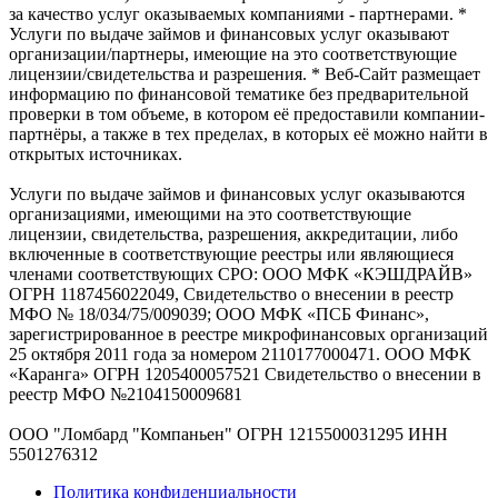
за качество услуг оказываемых компаниями - партнерами. *
Услуги по выдаче займов и финансовых услуг оказывают
организации/партнеры, имеющие на это соответствующие
лицензии/свидетельства и разрешения. * Веб-Сайт размещает
информацию по финансовой тематике без предварительной
проверки в том объеме, в котором её предоставили компании-
партнёры, а также в тех пределах, в которых её можно найти в
открытых источниках.
Услуги по выдаче займов и финансовых услуг оказываются
организациями, имеющими на это соответствующие
лицензии, свидетельства, разрешения, аккредитации, либо
включенные в соответствующие реестры или являющиеся
членами соответствующих СРО: ООО МФК «КЭШДРАЙВ»
ОГРН 1187456022049, Свидетельство о внесении в реестр
МФО № 18/034/75/009039; ООО МФК «ПСБ Финанс»,
зарегистрированное в реестре микрофинансовых организаций
25 октября 2011 года за номером 2110177000471. ООО МФК
«Каранга» ОГРН 1205400057521 Свидетельство о внесении в
реестр МФО №2104150009681
ООО "Ломбард "Компаньен" ОГРН 1215500031295 ИНН
5501276312
Политика конфиденциальности