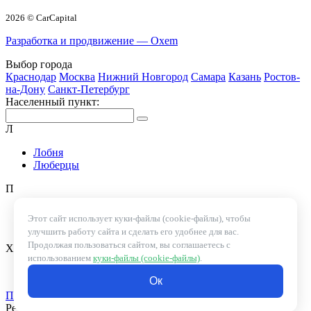
2026 © CarCapital
Разработка и продвижение — Oxem
Выбор города
Краснодар
Москва
Нижний Новгород
Самара
Казань
Ростов-
на-Дону
Санкт-Петербург
Населенный пункт:
Л
Лобня
Люберцы
П
Подольск
Этот сайт использует куки-файлы (cookie-файлы), чтобы
Пушкино
улучшить работу сайта и сделать его удобнее для вас.
Продолжая пользоваться сайтом, вы соглашаетесь с
Х
использованием
куки-файлы (cookie-файлы)
.
Химки
Oк
Показать все города
Результаты поиска: