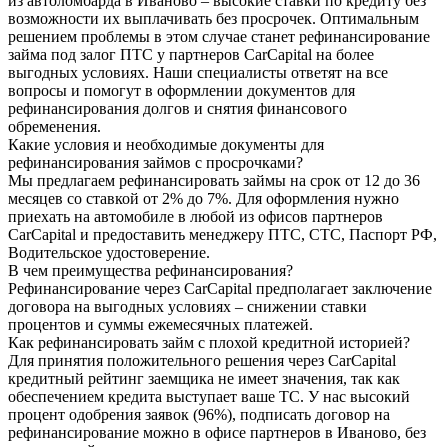
из автоломбарда в Иваново – высокие ставки по кредиту без
возможности их выплачивать без просрочек. Оптимальным
решением проблемы в этом случае станет рефинансирование
займа под залог ПТС у партнеров CarCapital на более
выгодных условиях. Наши специалисты ответят на все
вопросы и помогут в оформлении документов для
рефинансирования долгов и снятия финансового
обременения.
Какие условия и необходимые документы для
рефинансирования займов с просрочками?
Мы предлагаем рефинансировать займы на срок от 12 до 36
месяцев со ставкой от 2% до 7%. Для оформления нужно
приехать на автомобиле в любой из офисов партнеров
CarCapital и предоставить менеджеру ПТС, СТС, Паспорт РФ,
Водительское удостоверение.
В чем преимущества рефинансирования?
Рефинансирование через CarCapital предполагает заключение
договора на выгодных условиях – снижении ставки
процентов и суммы ежемесячных платежей.
Как рефинансировать займ с плохой кредитной историей?
Для принятия положительного решения через CarCapital
кредитный рейтинг заемщика не имеет значения, так как
обеспечением кредита выступает ваше ТС. У нас высокий
процент одобрения заявок (96%), подписать договор на
рефинансирование можно в офисе партнеров в Иваново, без