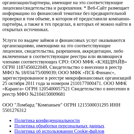
организации/партнеры, имеющие на это соответствующие
лицензии/свидетельства и разрешения. * Веб-Сайт размещает
информацию по финансовой тематике без предварительной
проверки в том объеме, в котором её предоставили компании-
партнёры, а также в тех пределах, в которых её можно найти в
открытых источниках.
Услуги по выдаче займов и финансовых услуг оказываются
организациями, имеющими на это соответствующие
лицензии, свидетельства, разрешения, аккредитации, либо
включенные в соответствующие реестры или являющиеся
членами соответствующих СРО: ООО МФК «КЭШДРАЙВ»
ОГРН 1187456022049, Свидетельство о внесении в реестр
МФО № 18/034/75/009039; ООО МФК «ПСБ Финанс»,
зарегистрированное в реестре микрофинансовых организаций
25 октября 2011 года за номером 2110177000471. ООО МФК
«Каранга» ОГРН 1205400057521 Свидетельство о внесении в
реестр МФО №2104150009681
ООО "Ломбард "Компаньен" ОГРН 1215500031295 ИНН
5501276312
Политика конфиденциальности
Политика обработки персональных данных
Политика об использовании Cookie-файлов